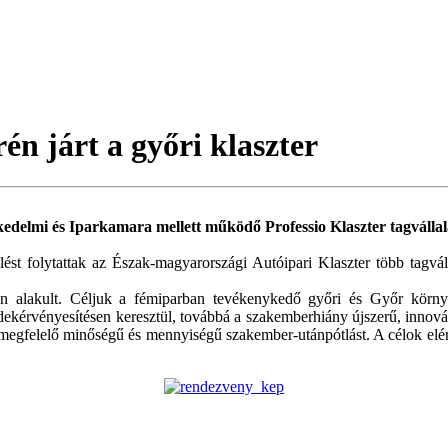
rén járt a győri klaszter
delmi és Iparkamara mellett működő Professio Klaszter tagvállala
ést folytattak az Észak-magyarországi Autóipari Klaszter több tagvál
 alakult. Céljuk a fémiparban tevékenykedő győri és Győr környéki
kérvényesítésen keresztül, továbbá a szakemberhiány újszerű, innovác
a megfelelő minőségű és mennyiségű szakember-utánpótlást. A célok eléré