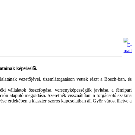
tainak képviselői.
lalatának vezetőjével, üzemlátogatáson vettek részt a Bosch-ban, és
 vállalatok összefogása, versenyképességük javítása, a fémipari
ión alapuló megoldása. Szeretnék visszaállítani a forgácsoló szakma
se érdekében a klaszter szoros kapcsolatban áll Győr város, illetve a