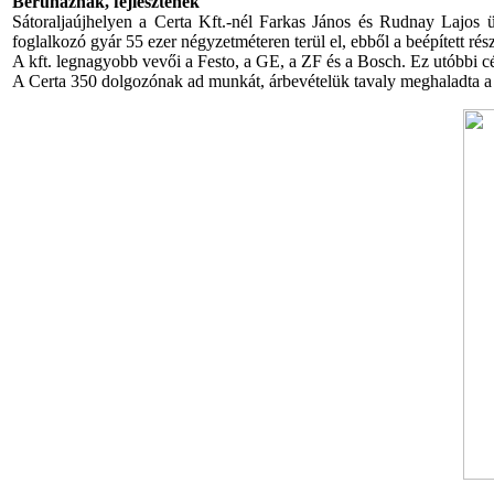
Beruháznak, fejlesztenek
Sátoraljaújhelyen a Certa Kft.-nél Farkas János és Rudnay Lajos üg
foglalkozó gyár 55 ezer négyzetméteren terül el, ebből a beépített ré
A kft. legnagyobb vevői a Festo, a GE, a ZF és a Bosch. Ez utóbbi c
A Certa 350 dolgozónak ad munkát, árbevételük tavaly meghaladta a 3 m