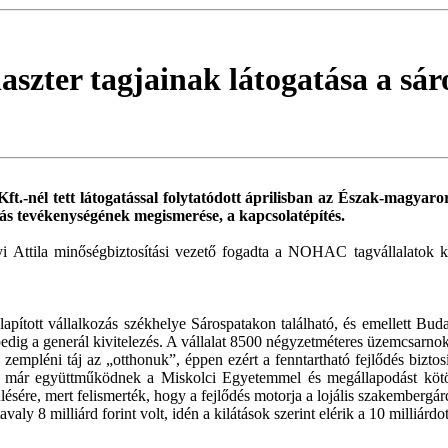
klaszter tagjainak látogatása a sá
Kft.-nél tett látogatással folytatódott áprilisban az Észak-magyar
ás tevékenységének megismerése, a kapcsolatépítés.
 Attila minőségbiztosítási vezető fogadta a NOHAC tagvállalatok ké
lapított vállalkozás székhelye Sárospatakon található, és emellett B
edig a generál kivitelezés. A vállalat 8500 négyzetméteres üzemcsarnok
empléni táj az „otthonuk”, éppen ezért a fenntartható fejlődés biztos
 már együttműködnek a Miskolci Egyetemmel és megállapodást kötöttek
sére, mert felismerték, hogy a fejlődés motorja a lojális szakembergár
ly 8 milliárd forint volt, idén a kilátások szerint elérik a 10 milliárdot