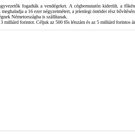
yvezetők fogadták a vendégeket. A cégbemutatón kiderült, a főként s
sz meghaladja a 16 ezer négyzetmétert, a jelenlegi öntödei rész bővítés
égnek Németországba is szállítanak.
illiárd forintot. Céljuk az 500 fős létszám és az 5 milliárd forintos ár