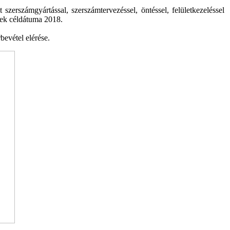
zerszámgyártással, szerszámtervezéssel, öntéssel, felületkezeléssel
ének céldátuma 2018.
bevétel elérése.