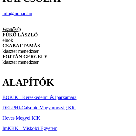
info@nohac.hu
Vezetőség
FÜKŐ LÁSZLÓ
elnök
CSABAI TAMÁS
klaszter menedzser
FOJTÁN GERGELY
klaszter menedzser
ALAPÍTÓK
BOKIK - Kereskedelmi és Iparkamara
DELPHI-Calsonic Magyarország Kft.
Heves Megyei KIK
ImKKK - Miskolci Egyetem