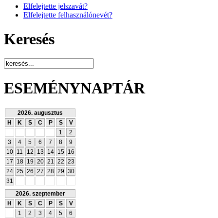
Elfelejtette jelszavát?
Elfelejtette felhasználónevét?
Keresés
ESEMÉNYNAPTÁR
2026. augusztus
H
K
S
C
P
S
V
1
2
3
4
5
6
7
8
9
10
11
12
13
14
15
16
17
18
19
20
21
22
23
24
25
26
27
28
29
30
31
2026. szeptember
H
K
S
C
P
S
V
1
2
3
4
5
6