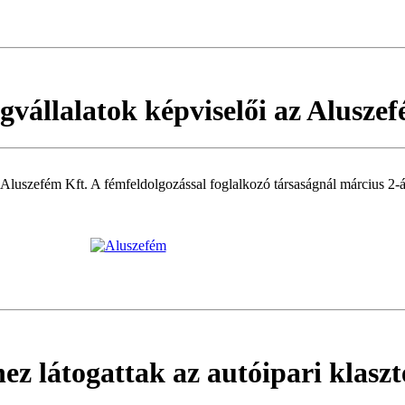
vállalatok képviselői az Alusze
zefém Kft. A fémfeldolgozással foglalkozó társaságnál március 2-án 10
ez látogattak az autóipari klaszte