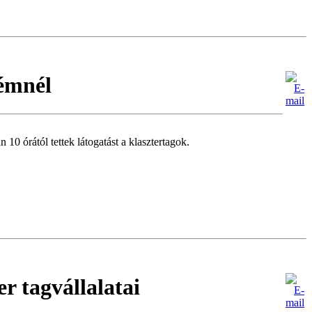
fémnél
 órától tettek látogatást a klasztertagok.
r tagvállalatai