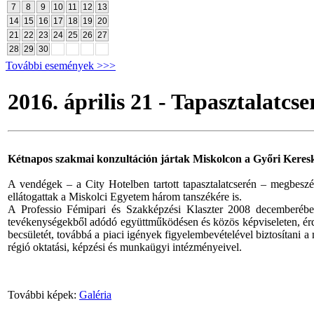
7
8
9
10
11
12
13
14
15
16
17
18
19
20
21
22
23
24
25
26
27
28
29
30
További események >>>
2016. április 21 - Tapasztalatcse
Kétnapos szakmai konzultáción jártak Miskolcon a Győri Kereske
A vendégek – a City Hotelben tartott tapasztalatcserén – megbeszél
ellátogattak a Miskolci Egyetem három tanszékére is.
A Professio Fémipari és Szakképzési Klaszter 2008 decemberében
tevékenységekből adódó együttműködésen és közös képviseleten, érde
becsületét, továbbá a piaci igények figyelembevételével biztosítani 
régió oktatási, képzési és munkaügyi intézményeivel.
További képek:
Galéria