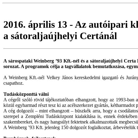
2016. április 13 - Az autóipari 
a sátoraljaújhelyi Certánál
A sárospataki Weinberg ’93 Kft.-nél és a sátoraljaújhelyi Certa 
sorozat. A programok célja a tagvállalatok bemutatkozása, egym
A Weinberg Kft.-nél Velkey János kereskedelmi igazgató és Jurányi
csapathoz.
Tudásközponttá válni
A cégről szóló rövid tájékoztatóban elhangzott, hogy az 1993-ban a
közül egyharmad részt tesz ki az acélszerkezet gyártás, kétharmadot p
A cég dolgozói – mint elhangzott – büszkék arra, hogy a csodálatos z
szerepel a Zempléni Tudásközpont kialakítása is, ennek érdekében
szakembereket, és nagy hangsúlyt fektetnek alkalmazottaik megbecsülé
A Weinberg ’93 Kft. jelenleg 150 dolgozót foglalkoztat, árbevételük tava