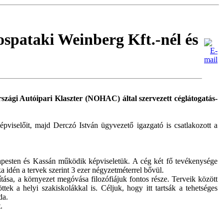
rospataki Weinberg Kft.-nél és
országi Autóipari Klaszter (NOHAC) által szervezett céglátogatás-
pviselőit, majd Derczó István ügyvezető igazgató is csatlakozott a
udapesten és Kassán működik képviseletük. A cég két fő tevékenysége
a idén a tervek szerint 3 ezer négyzetméterrel bővül.
ítása, a környezet megóvása filozófiájuk fontos része. Terveik között
 a helyi szakiskolákkal is. Céljuk, hogy itt tartsák a tehetséges
da.
.