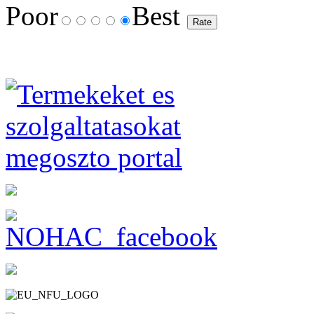
Poor
Best