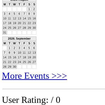
M
T
W
T
F
S
S
1
2
3
4
5
6
7
8
9
10
11
12
13
14
15
16
17
18
19
20
21
22
23
24
25
26
27
28
29
30
31
2026. September
M
T
W
T
F
S
S
1
2
3
4
5
6
7
8
9
10
11
12
13
14
15
16
17
18
19
20
21
22
23
24
25
26
27
28
29
30
More Events >>>
User Rating:
/ 0