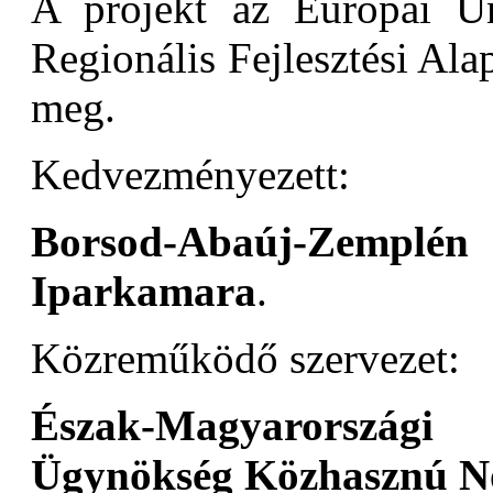
A projekt az Európai Un
Regionális Fejlesztési Alap
meg.
Kedvezményezett:
Borsod-Abaúj-Zemplé
Iparkamara
.
Közreműködő szervezet:
Észak-Magyarországi
Ügynökség Közhasznú No