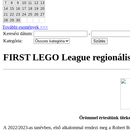
7
8
9
10
11
12
13
14
15
16
17
18
19
20
21
22
23
24
25
26
27
28
29
30
További események >>>
Keresési dátum:
-
Kategória:
FIRST LEGO League regionális 
Örömmel értesítünk titek
A 2022/2023-as tanévben, első alkalommal rendezi meg a Robert B