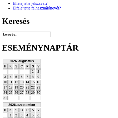
Elfelejtette jelszavát?
Elfelejtette felhasználónevét?
Keresés
ESEMÉNYNAPTÁR
2026. augusztus
H
K
S
C
P
S
V
1
2
3
4
5
6
7
8
9
10
11
12
13
14
15
16
17
18
19
20
21
22
23
24
25
26
27
28
29
30
31
2026. szeptember
H
K
S
C
P
S
V
1
2
3
4
5
6