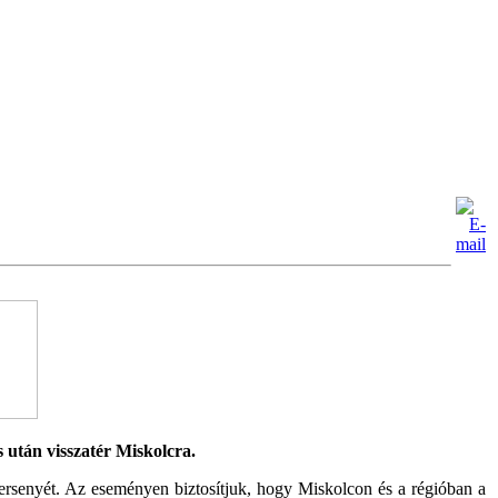
után visszatér Miskolcra.
senyét. Az eseményen biztosítjuk, hogy Miskolcon és a régióban a