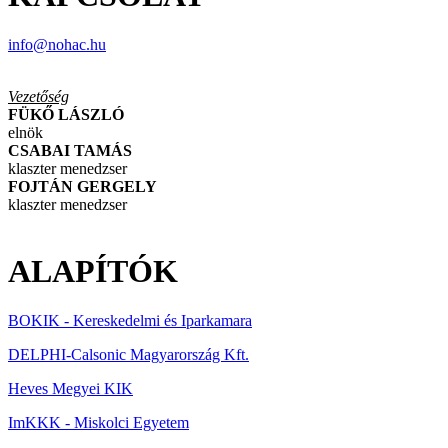
info@nohac.hu
Vezetőség
FÜKŐ LÁSZLÓ
elnök
CSABAI TAMÁS
klaszter menedzser
FOJTÁN GERGELY
klaszter menedzser
ALAPÍTÓK
BOKIK - Kereskedelmi és Iparkamara
DELPHI-Calsonic Magyarország Kft.
Heves Megyei KIK
ImKKK - Miskolci Egyetem