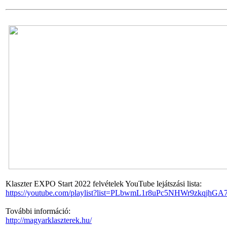
Klaszter EXPO Start 2022 felvételek YouTube lejátszási lista:
https://youtube.com/playlist?list=PLbwmL1r8uPc5NHWr9zkqjh
További információ:
http://magyarklaszterek.hu/